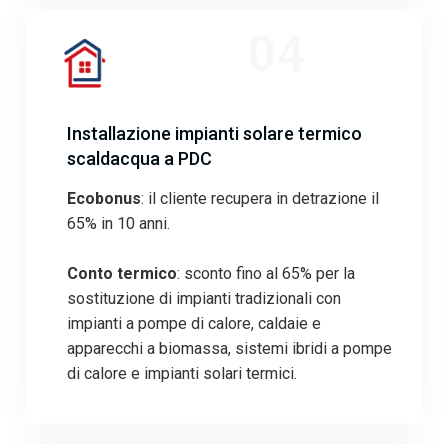
04
Installazione impianti solare termico
scaldacqua a PDC
Ecobonus
: il cliente recupera in detrazione il
65% in 10 anni.
Conto termico
: sconto fino al 65% per la
sostituzione di impianti tradizionali con
impianti a pompe di calore, caldaie e
apparecchi a biomassa, sistemi ibridi a pompe
di calore e impianti solari termici.