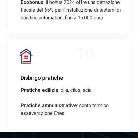
Ecobonus
: il bonus 2024 offre una detrazione
fiscale del 65% per l’installazione di sistemi di
building automation, fino a 15.000 euro
10
Disbrigo pratiche
Pratiche edilizie
: cila, cilas, scia
Pratiche amministrative
: conto termico,
asseverazione Enea