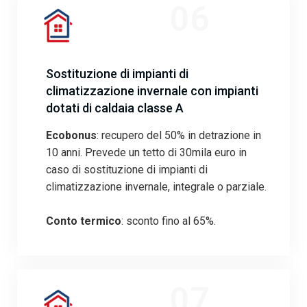
06
Sostituzione di impianti di
climatizzazione invernale con impianti
dotati di caldaia classe A
Ecobonus
: recupero del 50% in detrazione in
10 anni. Prevede un tetto di 30mila euro in
caso di sostituzione di impianti di
climatizzazione invernale, integrale o parziale.
Conto termico
: sconto fino al 65%.
07