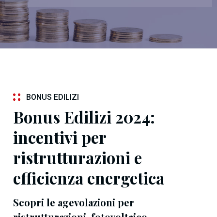
BONUS EDILIZI
Bonus Edilizi 2024:
incentivi per
ristrutturazioni e
efficienza energetica
Scopri le agevolazioni per
ristrutturazioni
,
fotovoltaico
,